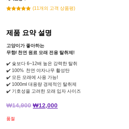
(
11
개의 고객 상품평)
5.00
10
개의 고
객 평가를
기준으로 5
점 만점에
제품 요약 설명
점으로 평가
됨
고양이가 좋아하는
무향/ 천연 원료 모래 전용 탈취제!
✔️ 숯보다 6~12배 높은 강력한 탈취
✔️ 100% 천연 야자나무 활성탄
✔️ 모든 모래에 사용 가능!
✔️ 1000ml 대용량 경제적인 탈취제
✔️ 기호성을 고려한 모래 입자 사이즈
₩
14,900
₩
12,000
품절