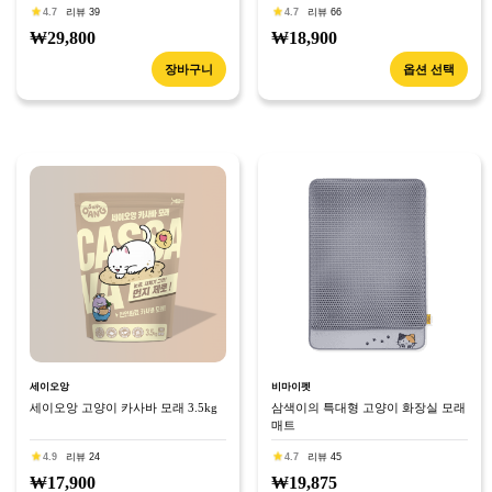
4.7
리뷰 39
4.7
리뷰 66
₩29,800
₩18,900
장바구니
옵션 선택
세이오앙
비마이펫
세이오앙 고양이 카사바 모래 3.5kg
삼색이의 특대형 고양이 화장실 모래
매트
4.9
리뷰 24
4.7
리뷰 45
₩17,900
₩19,875