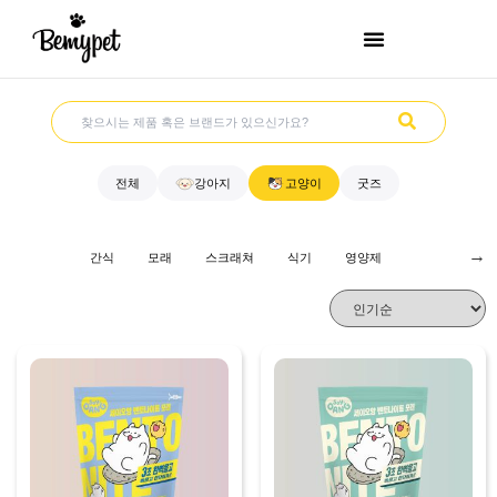
전체
강아지
고양이
굿즈
→
간식
모래
스크래쳐
식기
영양제
위생용품