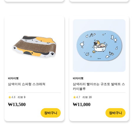
비마이펫
비마이펫
삼색이의 쇼파형 스크래쳐
삼색리리 빨아쓰는 규조토 발매트 스
카이블루
4.8
리뷰 9
4.7
리뷰 16
₩13,500
₩11,000
장바구니
장바구니