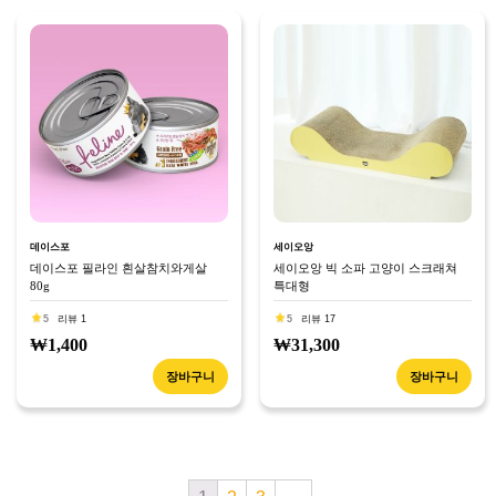
데이스포
세이오앙
데이스포 필라인 흰살참치와게살
세이오앙 빅 소파 고양이 스크래쳐
80g
특대형
5
리뷰 1
5
리뷰 17
₩1,400
₩31,300
장바구니
장바구니