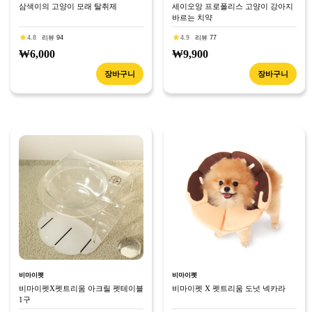
삼색이의 고양이 모래 탈취제
세이오앙 프로폴리스 고양이 강아지
바르는 치약
4.8
리뷰 94
4.9
리뷰 77
₩6,000
₩9,900
장바구니
장바구니
비마이펫
비마이펫
비마이펫X펫트리움 아크릴 펫테이블
비마이펫 X 펫트리움 도넛 넥카라
1구