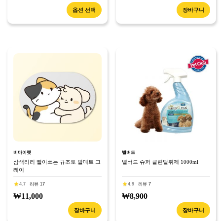
옵션 선택
장바구니
비마이펫
벨버드
삼색리리 빨아쓰는 규조토 발매트 그
벨버드 슈퍼 클린탈취제 1000ml
레이
4.7
리뷰 17
4.9
리뷰 7
₩11,000
₩8,900
장바구니
장바구니