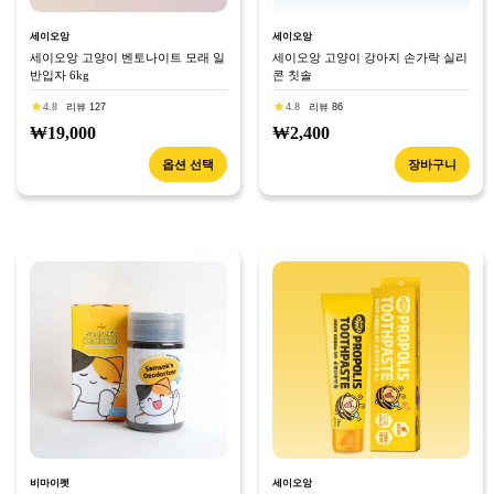
세이오앙
세이오앙
세이오앙 고양이 벤토나이트 모래 일
세이오앙 고양이 강아지 손가락 실리
반입자 6kg
콘 칫솔
4.8
리뷰 127
4.8
리뷰 86
₩19,000
₩2,400
옵션 선택
장바구니
비마이펫
세이오앙