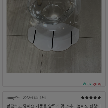
(1)
(0)
smuy****
–
2022년 6월 13일
5 중에서
5
깔끔하고 좋아요 기둥을 앞쪽에 꽂으니까 높이도 괜찮아
로 평가됨