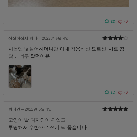
(2)
(0)
상실이집사 리나
–
2022년 6월 4일
5 중에서
처음엔 낯설어하더니만 이내 적응하신 묘르신, 사료 찹
4
로 평가
됨
찹… 너무 잘먹어욧
(1)
(0)
방나연
–
2022년 6월 4일
5 중에서
5
고양이 발 디자인이 귀엽고
로 평가됨
투명해서 수반으로 쓰기 딱 좋습니다!