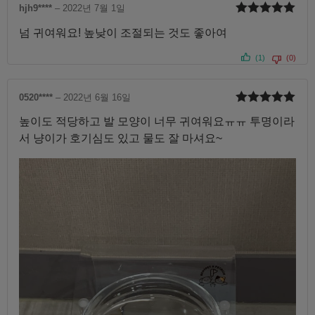
hjh9****
–
2022년 7월 1일
5 중에서
5
넘 귀여워요! 높낮이 조절되는 것도 좋아여
로 평가됨
(1)
(0)
0520****
–
2022년 6월 16일
5 중에서
5
높이도 적당하고 발 모양이 너무 귀여워요ㅠㅠ 투명이라
로 평가됨
서 냥이가 호기심도 있고 물도 잘 마셔요~