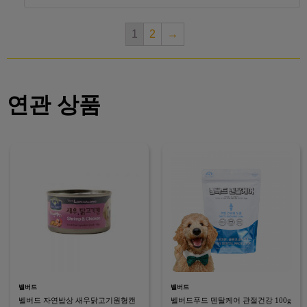
1
2
→
연관 상품
벨버드
벨버드
벨버드 자연밥상 새우닭고기원형캔
벨버드푸드 덴탈케어 관절건강 100g