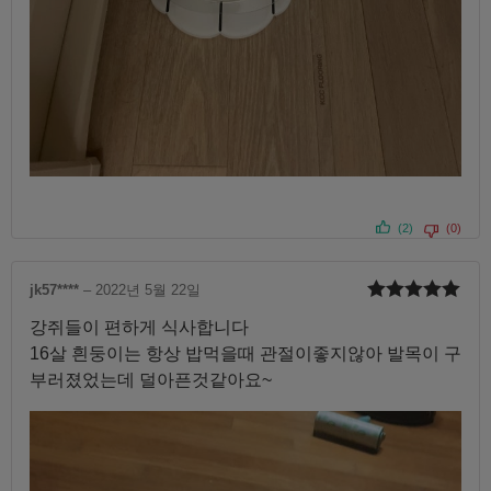
(2)
(0)
jk57****
–
2022년 5월 22일
5 중에서
5
강쥐들이 편하게 식사합니다
로 평가됨
16살 흰둥이는 항상 밥먹을때 관절이좋지않아 발목이 구
부러졌었는데 덜아픈것같아요~