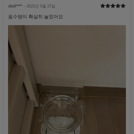
dkdl****
–
2022년 5월 27일
5 중에서
5
음수량이 확실히 늘었어요
로 평가됨