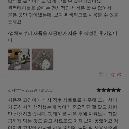
습식을 흘리더라도 쉽게 닦을 수 있단거였어요
원목테이블을 쓸때는 전체적인 세척은 할 수 없어서
묻은 곳만 닦아냈는데, 보다 위생적으로 사용할 수 있을
듯해요
-업체로부터 제품을 제공받아 사용 후 작성한 후기입니
다
(0)
(0)
집사****
–
2022년 7월 25일
5 중에서
5
사용전 고양이가 식사 직후 사료토를 자주해 그냥 성미
로 평가됨
가 급해서라 생각했는데 높이가 중요하단 걸 알고 체험
단 신청하였습니다. 펫테이블 사용 후에 지켜보니 정말
급하게 먹는 것도 줄고 사료토도 아직 보지 못했어요 강
아지와 고양이 하나씩 사용 중인데 둘다 잘 사용해주네