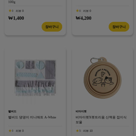
100g
0
리뷰 0
0
리뷰 0
₩1,400
₩4,200
장바구니
장바구니
벨버드
비마이펫
벨버드 댕댕이 미니매트 A-White
비마이펫X펫트리움 산책용 접이식
보울
0
리뷰 0
5
리뷰 10