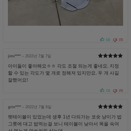
(1)
(0)
jimi****
–
2022년 7월 7일
5 중에서
5
아이들이 좋아해요ㅎㅎ 각도 조절 되는게 좋네요. 지정
로 평가됨
할 수 있는 각도가 몇 개로 정해져 있지만요. 두 개 사길
잘했어요!
(1)
(0)
grin****
–
2022년 7월 6일
5 중에서
5
펫테이블이 있었는데 생후 1년 다되가는 코숏 냥이가 밥
로 평가됨
그릇에 대고 밥먹는걸 보니 테이블이 낮아서 목을 숙여
서 먹는게 안쓰러워 샀는데.