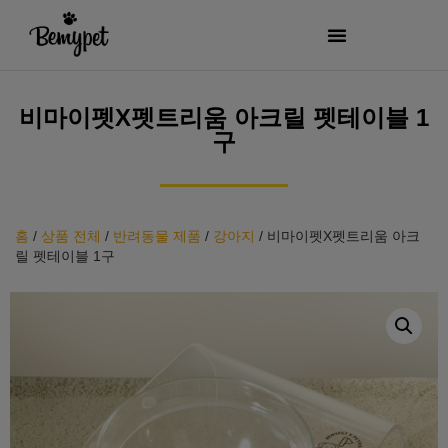
비마이펫X펫트리움 아크릴 펫테이블 1
구
홈
/
상품 전체
/
반려동물 제품
/
강아지
/
비마이펫X펫트리움 아크
릴 펫테이블 1구