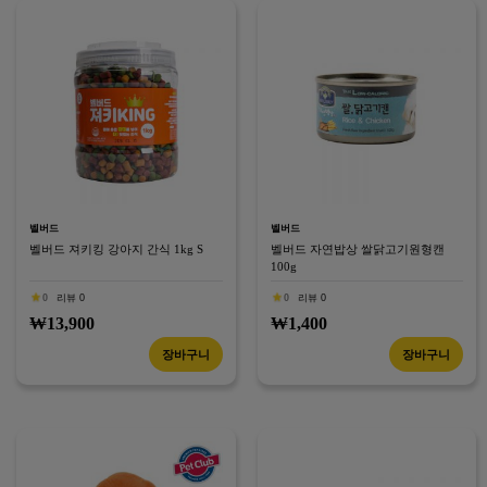
벨버드
벨버드
벨버드 져키킹 강아지 간식 1kg S
벨버드 자연밥상 쌀닭고기원형캔
100g
0
리뷰 0
0
리뷰 0
₩13,900
₩1,400
장바구니
장바구니