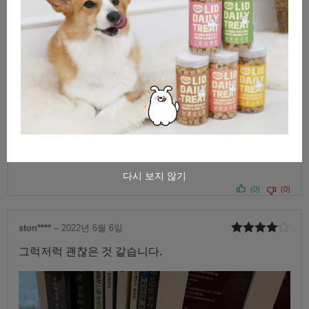
다시 보지 않기
(0)
(0)
ston****
–
2022년 6월 6일
5 중에서
그럭저럭 괜찮은 것 같습니다.
4
로 평가
됨