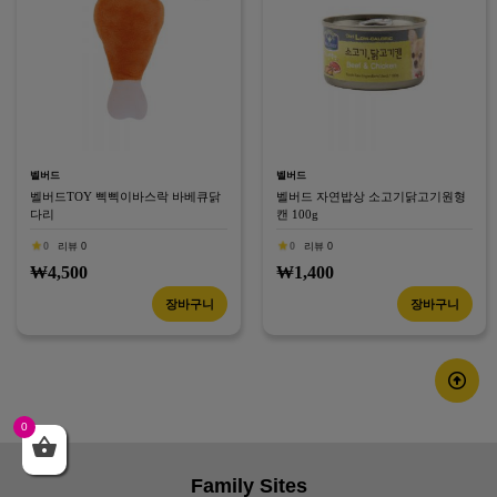
벨버드
벨버드
벨버드TOY 삑삑이바스락 바베큐닭
벨버드 자연밥상 소고기닭고기원형
다리
캔 100g
0
리뷰 0
0
리뷰 0
₩4,500
₩1,400
장바구니
장바구니
0
Family Sites