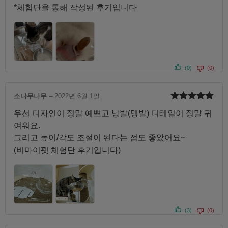
*체험단을 통해 작성된 후기입니다
(0)
(0)
소나무나무
–
2022년 6월 1일
5 중에서
5
우선 디자인이 정말 예쁘고 냥발(댕발) 디테일이 정말 귀
로 평가됨
여워요.
그리고 높이/각도 조절이 된다는 점도 좋았어요~
(비마이펫 체험단 후기입니다)
(3)
(0)