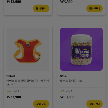
₩12,000
₩3,500
장바구니
장바구니
데이스포
벨버드
데이스포 프리런 릴렉스 강아지 하네
벨버드 황태킹 1kg
스 red-L
0
리뷰 0
0
리뷰 0
₩33,900
₩13,900
장바구니
장바구니