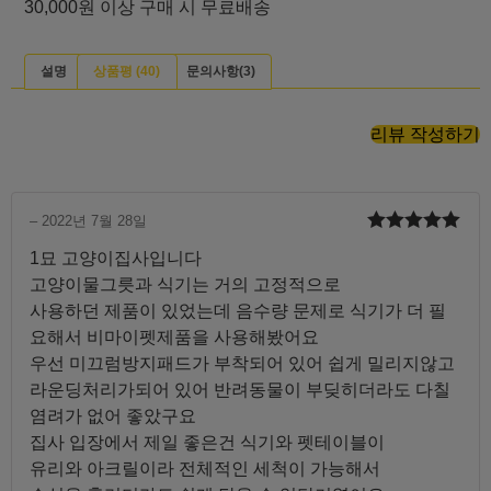
30,000원 이상 구매 시 무료배송
설명
상품평 (40)
문의사항(3)
리뷰 작성하기
–
2022년 7월 28일
5 중에서
5
1묘 고양이집사입니다
로 평가됨
고양이물그릇과 식기는 거의 고정적으로
사용하던 제품이 있었는데 음수량 문제로 식기가 더 필
요해서 비마이펫제품을 사용해봤어요
우선 미끄럼방지패드가 부착되어 있어 쉽게 밀리지않고
라운딩처리가되어 있어 반려동물이 부딪히더라도 다칠
염려가 없어 좋았구요
집사 입장에서 제일 좋은건 식기와 펫테이블이
유리와 아크릴이라 전체적인 세척이 가능해서