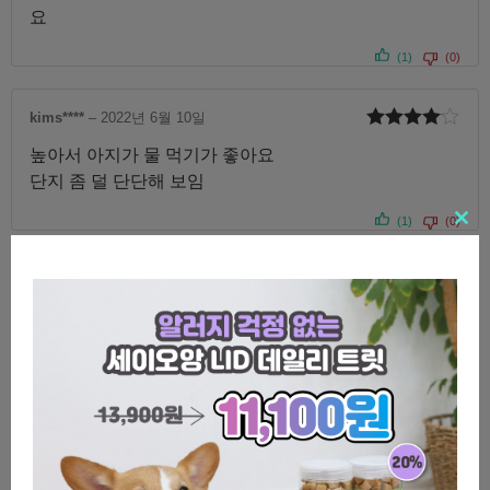
요
(1)
(0)
kims****
–
2022년 6월 10일
5 중에서
높아서 아지가 물 먹기가 좋아요
4
로 평가
됨
단지 좀 덜 단단해 보임
(1)
(0)
Clo
rabb****
–
2022년 6월 6일
5 중에
이번에 아기고양이 분양 받게되면서 구매했는데 잘 사용
서
3
로
평가됨
해줬으면해요 근데 원래 그릇이 고정이 안되고 달그락거
리는건지 좀 신기하네요