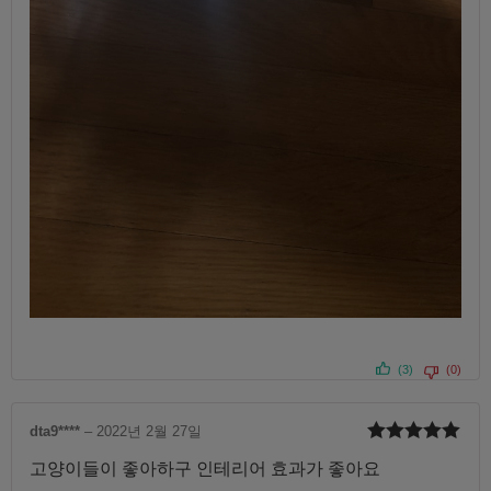
(3)
(0)
dta9****
–
2022년 2월 27일
5 중에서
5
고양이들이 좋아하구 인테리어 효과가 좋아요
로 평가됨