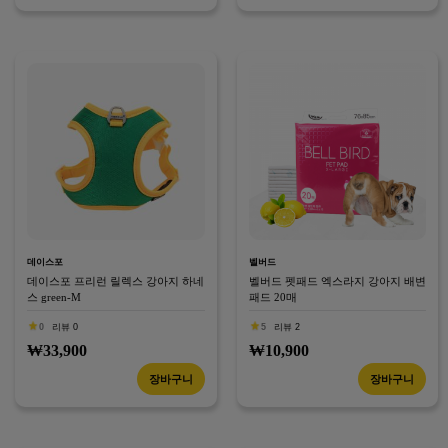
데이스포
벨버드
데이스포 프리런 릴렉스 강아지 하네
벨버드 펫패드 엑스라지 강아지 배변
스 green-M
패드 20매
0
리뷰 0
5
리뷰 2
₩33,900
₩10,900
장바구니
장바구니