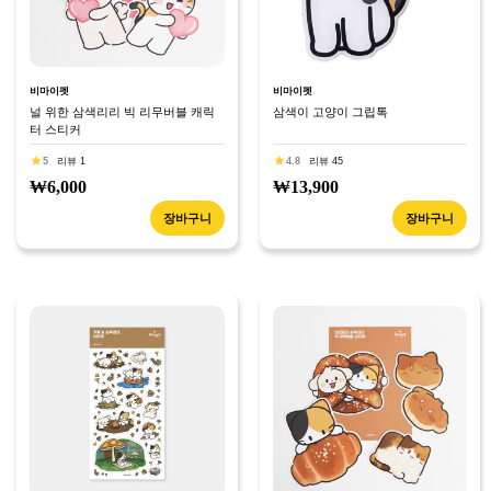
비마이펫
비마이펫
널 위한 삼색리리 빅 리무버블 캐릭
삼색이 고양이 그립톡
터 스티커
5
리뷰 1
4.8
리뷰 45
₩6,000
₩13,900
장바구니
장바구니