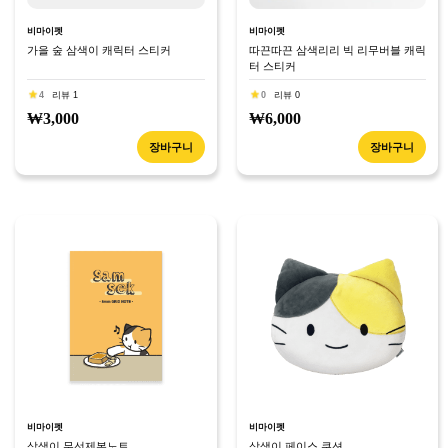
비마이펫
비마이펫
가을 숲 삼색이 캐릭터 스티커
따끈따끈 삼색리리 빅 리무버블 캐릭
터 스티커
4
리뷰 1
0
리뷰 0
₩3,000
₩6,000
장바구니
장바구니
비마이펫
비마이펫
삼색이 무선제본노트
삼색이 페이스 쿠션