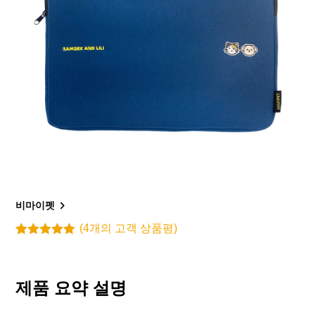
비마이펫
(
4
개의 고객 상품평)
5.00
3
개의 고
객 평가를
기준으로 5
점 만점에
제품 요약 설명
점으로 평가
됨