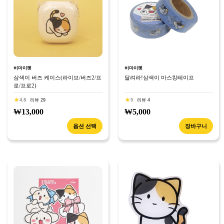
비마이펫
비마이펫
삼색이 버즈 케이스(라이브/버즈2/프
달려라!삼색이 마스킹테이프
로/프로2)
4.8
리뷰 29
5
리뷰 4
₩13,000
₩5,000
옵션 선택
장바구니