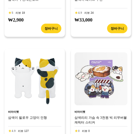
5
리뷰 19
4.9
리뷰 24
₩2,900
₩33,000
장바구니
장바구니
비마이펫
비마이펫
삼색이 필로우 고양이 인형
삼색리리 가슴 속 3천원 빅 리무버블
캐릭터 스티커
4.9
리뷰 127
0
리뷰 0