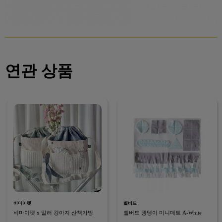
연관 상품
비마이펫
벨버드
비마이펫 x 말러 강아지 산책가방
벨버드 댕댕이 미니매트 A-White