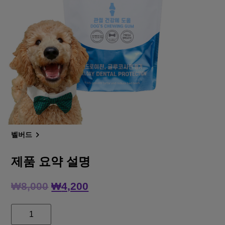
벨버드
제품 요약 설명
₩
8,000
₩
4,200