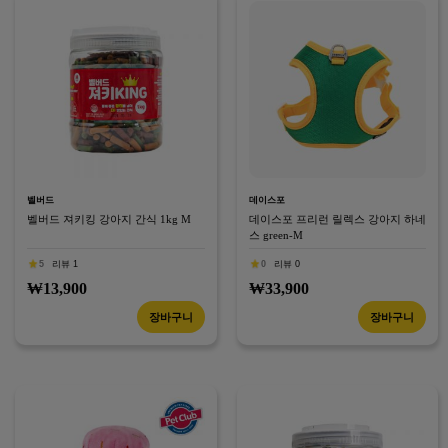
벨버드
데이스포
벨버드 져키킹 강아지 간식 1kg M
데이스포 프리런 릴렉스 강아지 하네
스 green-M
5
리뷰 1
0
리뷰 0
₩13,900
₩33,900
장바구니
장바구니