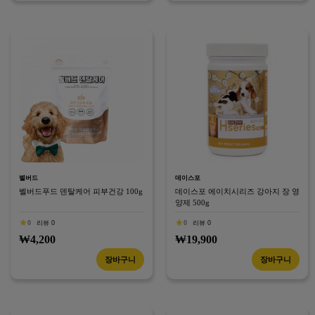
벨버드
데이스포
벨버드푸드 덴탈케어 피부건강 100g
데이스포 에이치시리즈 강아지 장 영
양제 500g
0
리뷰 0
0
리뷰 0
₩4,200
₩19,900
장바구니
장바구니