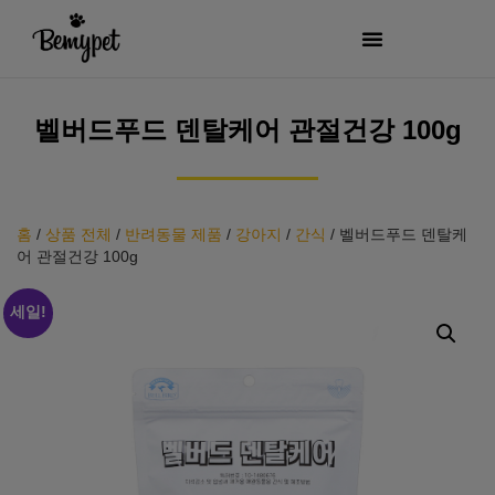
벨버드푸드 덴탈케어 관절건강 100g
홈
/
상품 전체
/
반려동물 제품
/
강아지
/
간식
/
벨버드푸드 덴탈케
어 관절건강 100g
세일!