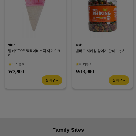
벨버드
벨버드
벨버드TOY 삑삑이바스락 아이스크
벨버드 져키킹 강아지 간식 1kg S
림
0
리뷰 0
0
리뷰 0
₩3,900
₩13,900
장바구니
장바구니
Family Sites