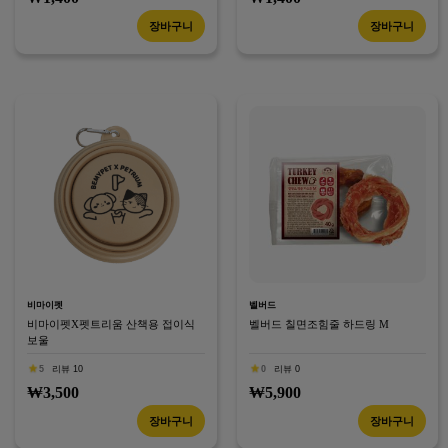
장바구니
장바구니
비마이펫
벨버드
비마이펫X펫트리움 산책용 접이식
벨버드 칠면조힘줄 하드링 M
보울
5
리뷰 10
0
리뷰 0
₩3,500
₩5,900
장바구니
장바구니