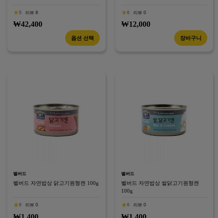
5
리뷰 8
0
리뷰 0
₩42,400
₩12,000
옵션 선택
장바구니
벨버드
벨버드
벨버드 자연밥상 닭고기원형캔 100g
벨버드 자연밥상 쌀닭고기원형캔
100g
0
리뷰 0
0
리뷰 0
₩1,400
₩1,400