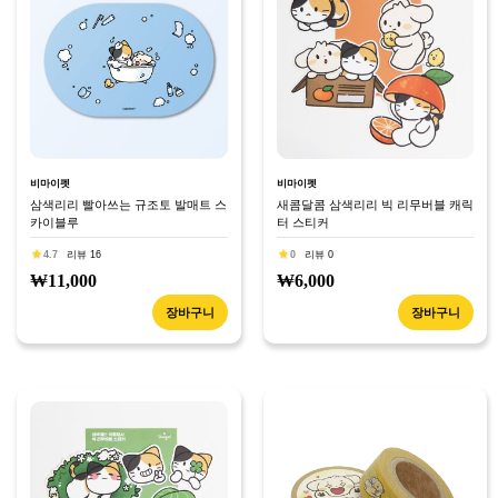
비마이펫
비마이펫
삼색리리 빨아쓰는 규조토 발매트 스
새콤달콤 삼색리리 빅 리무버블 캐릭
카이블루
터 스티커
4.7
리뷰 16
0
리뷰 0
₩11,000
₩6,000
장바구니
장바구니