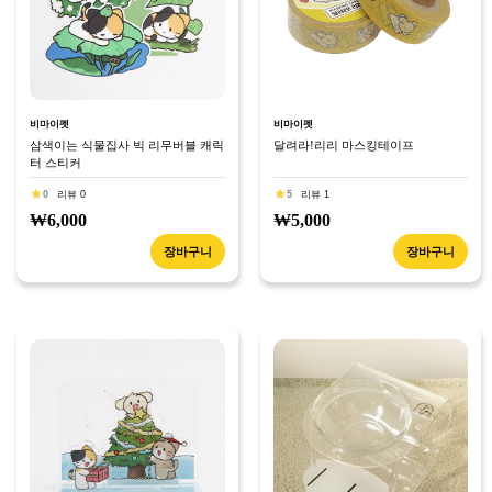
비마이펫
비마이펫
삼색이는 식물집사 빅 리무버블 캐릭
달려라!리리 마스킹테이프
터 스티커
0
리뷰 0
5
리뷰 1
₩6,000
₩5,000
장바구니
장바구니