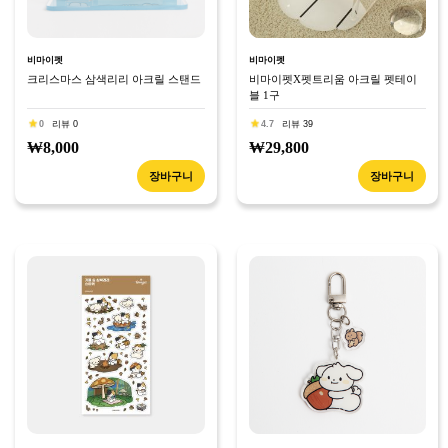
비마이펫
비마이펫
크리스마스 삼색리리 아크릴 스탠드
비마이펫X펫트리움 아크릴 펫테이
블 1구
0
리뷰 0
4.7
리뷰 39
₩8,000
₩29,800
장바구니
장바구니