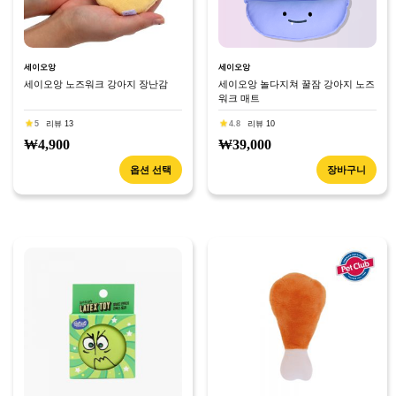
세이오앙
세이오앙
세이오앙 노즈워크 강아지 장난감
세이오앙 놀다지쳐 꿀잠 강아지 노즈
워크 매트
5
리뷰 13
4.8
리뷰 10
₩4,900
₩39,000
옵션 선택
장바구니