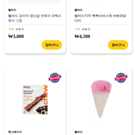
벨버드
벨버드
벨버드 강아지 장난감 만득이 라텍스
벨버드TOY 삑삑이바스락 바베큐닭
토이 그린
다리
0
리뷰 0
0
리뷰 0
₩3,000
₩4,500
장바구니
장바구니
펫스테이지
벨버드