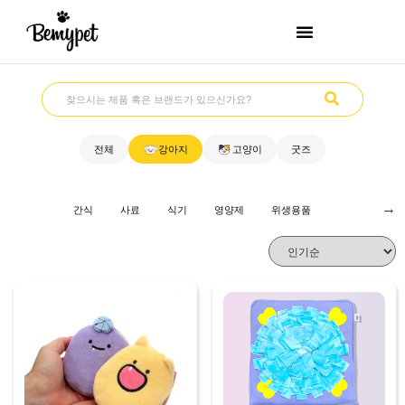
전체
강아지
고양이
굿즈
→
간식
사료
식기
영양제
위생용품
이동장
장