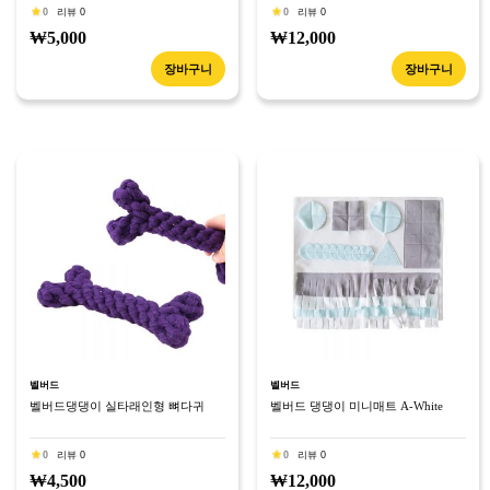
0
리뷰 0
0
리뷰 0
₩5,000
₩12,000
장바구니
장바구니
벨버드
벨버드
벨버드댕댕이 실타래인형 뼈다귀
벨버드 댕댕이 미니매트 A-White
0
리뷰 0
0
리뷰 0
₩4,500
₩12,000