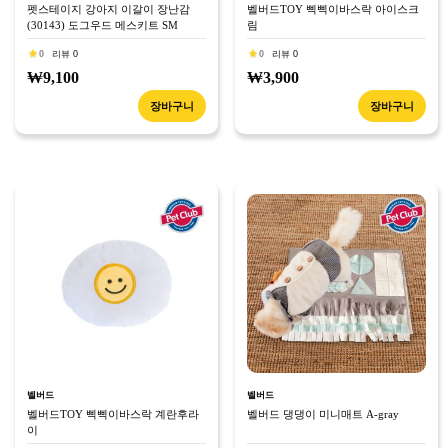
펫스테이지 강아지 이갈이 장난감
벨버드TOY 삑삑이바스락 아이스크
(30143) 도그우드 메스키트 SM
림
0
리뷰 0
0
리뷰 0
₩9,100
₩3,900
장바구니
장바구니
벨버드
벨버드
벨버드TOY 삑삑이바스락 계란후라
벨버드 댕댕이 미니매트 A-gray
이