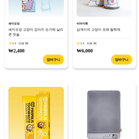
세이오앙
비마이펫
세이오앙 고양이 강아지 손가락 실리
삼색이의 고양이 모래 탈취제
콘 칫솔
4.8
리뷰 86
4.8
리뷰 94
₩2,400
₩6,000
장바구니
장바구니