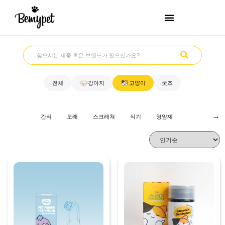
전체
강아지
고양이
굿즈
→
간식
모래
스크래쳐
식기
영양제
위생용품