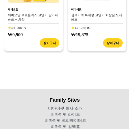
세이오앙
비마이펫
세이오앙 프로폴리스 고양이 강아지
삼색이의 특대형 고양이 화장실 모래
바르는 치약
매트
4.9
리뷰 77
4.7
리뷰 45
₩9,900
₩19,875
장바구니
장바구니
Family Sites
비마이펫 회사 소개
비마이펫 라이프
비마이펫 크리에이터즈
비마이펫 컴백홈