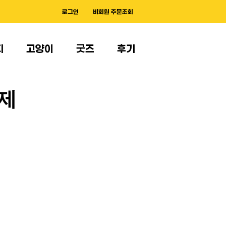
로그인
비회원 주문조회
지
고양이
굿즈
후기
제