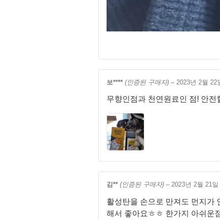
보****
(인증된 구매자)
–
2023년 2월 22
무향인점과 천연원료인 점! 안전
김**
(인증된 구매자)
–
2023년 2월 21일
활성탄을 손으로 만져도 먼지가 
해서 좋아요ㅎㅎ 한가지 아쉬운점