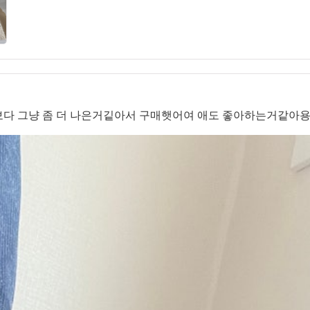
보다 그냥 좀 더 나은거깉아서 구매햇어여 애도 좋아하는거같아